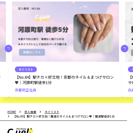
ネイリスト
つげサロン
【No.289】未経験OK！幅広い技術が学べる姫路のネイル
サロン💅｜姫路駅徒歩6分
兵庫県
正社員
契約社員
HOME
求人検索
ネイリスト
【No.49】駅チカ×好立地！難波のネイル＆まつげサロン💖｜難波駅徒歩1分