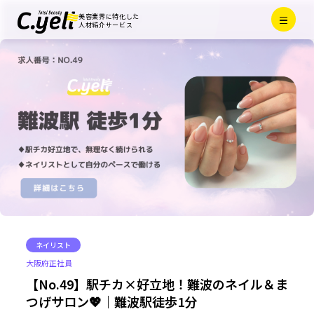
Menu
美容業界に特化した
Close
人材紹介サービス
ネイリスト
大阪府
正社員
【No.49】駅チカ×好立地！難波のネイル＆ま
つげサロン💖｜難波駅徒歩1分