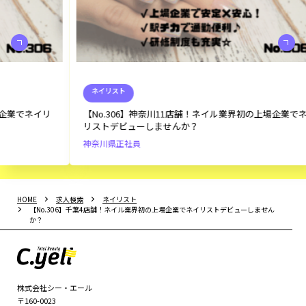
ネイリスト
リ
【No.306】神奈川11店舗！ネイル業界初の上場企業でネイ
【
リストデビューしませんか？
働
神奈川県
正社員
千
HOME
求人検索
ネイリスト
【No.306】千葉4店舗！ネイル業界初の上場企業でネイリストデビューしません
か？
株式会社シー・エール
〒160-0023