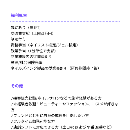
福利厚生
昇給あり（年1回）
交通費支給（上限/5万円）
制服付与
資格手当（ネイリスト検定/ジェル検定）
残業手当（1分単位で支給）
商業施設内の従業員割引
労災/社会保険完備
ネイルズインク製品の従業員割引（研修期間終了後）
その他
✓接客販売経験/ネイルサロンなどで施術経験がある方
✓未経験者歓迎！ビューティーやファッション、コスメが好きな
方
✓ブランドとともに自身の成長を目指したい方
✓フルタイム勤務可能な方
✓店舗シフトに対応できる方（土日祝 および 早番 遅番など）