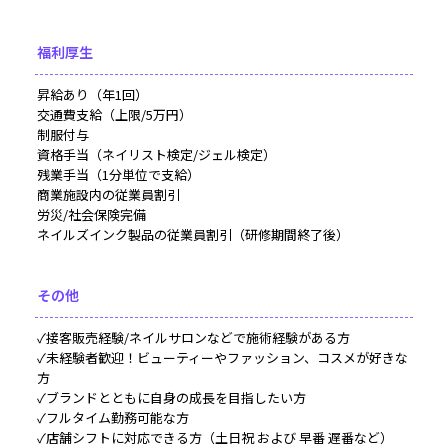
福利厚生
昇給あり（年1回）
交通費支給（上限/5万円）
制服付与
資格手当（ネイリスト検定/ジェル検定）
残業手当（1分単位で支給）
商業施設内の従業員割引
労災/社会保険完備
ネイルズインク製品の従業員割引（研修期間終了後）
その他
✓接客販売経験/ネイルサロンなどで施術経験がある方
✓未経験者歓迎！ビューティーやファッション、コスメが好きな
方
✓ブランドとともに自身の成長を目指したい方
✓フルタイム勤務可能な方
✓店舗シフトに対応できる方（土日祝 および 早番 遅番など）