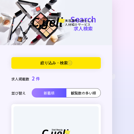
Search
美容業界に特化した
人材紹介サービス
求人検索
絞り込み・検索
2
件
求人掲載数
並び替え
新着順
観覧数の多い順