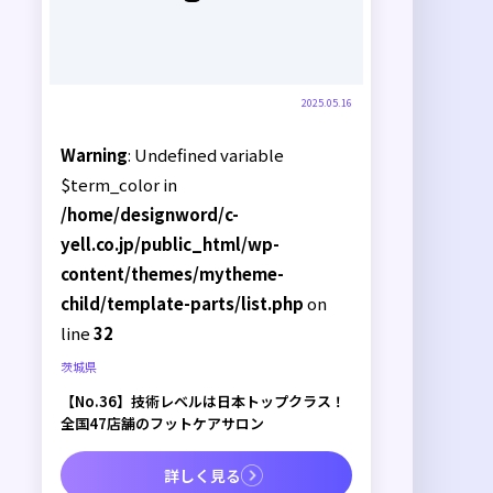
2025.05.16
Warning
: Undefined variable
$term_color in
/home/designword/c-
yell.co.jp/public_html/wp-
content/themes/mytheme-
child/template-parts/list.php
on
line
32
茨城県
【No.36】技術レベルは日本トップクラス！
全国47店舗のフットケアサロン
詳しく見る